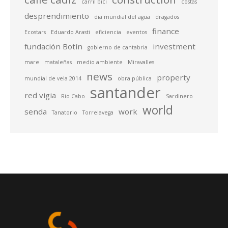
carril bici
costas
desprendimiento
dia mundial del agua
dragados
finance
Ecostars
Eduardo Arasti
eficiencia
eventos
fundación Botín
investment
gobierno de cantabria
mare
mataleñas
medio ambiente
Miravalles
news
property
mundial de vela 2014
obra pública
santander
red vigia
Rio Cabo
Sardinero
world
senda
work
Tanatorio
Torrelavega