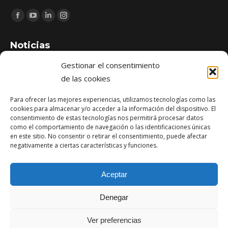
Encuéntranos en:
Facebook
YouTube
Linkedin
Instagram
page
page
page
page
Noticias
opens
opens
opens
opens
in
in
in
in
Gestionar el consentimiento
Zona de Juegos Infantiles de Pomaluengo: construcción e
new
new
new
new
de las cookies
instalación de espacio público en Cantabria
window
window
window
window
abril 21, 2026
Para ofrecer las mejores experiencias, utilizamos tecnologías como las
cookies para almacenar y/o acceder a la información del dispositivo. El
consentimiento de estas tecnologías nos permitirá procesar datos
Reforma del edificio de oficinas Lagunilla (SCS) en Santander
como el comportamiento de navegación o las identificaciones únicas
diciembre 1, 2025
en este sitio. No consentir o retirar el consentimiento, puede afectar
negativamente a ciertas características y funciones.
Obra finalizada: Ampliación del puerto de Santoña
agosto 13, 2025
Aceptar
Denegar
Ver preferencias