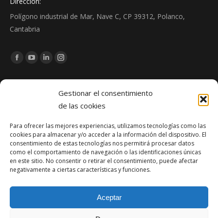
Dirección:
Polígono industrial de Mar, Nave C, CP 39312, Polanco,
Cantabria
Encuéntranos en:
Facebook
YouTube
Linkedin
Instagram
page
page
page
page
Noticias
opens
opens
opens
opens
Gestionar el consentimiento
in
in
in
in
de las cookies
Zona de Juegos Infantiles de Pomaluengo: construcción e
new
new
new
new
instalación de espacio público en Cantabria
Para ofrecer las mejores experiencias, utilizamos tecnologías como las
window
window
window
window
cookies para almacenar y/o acceder a la información del dispositivo. El
abril 21, 2026
consentimiento de estas tecnologías nos permitirá procesar datos
como el comportamiento de navegación o las identificaciones únicas
Reforma del edificio de oficinas Lagunilla (SCS) en Santander
en este sitio. No consentir o retirar el consentimiento, puede afectar
negativamente a ciertas características y funciones.
diciembre 1, 2025
Obra finalizada: Ampliación del puerto de Santoña
Aceptar
agosto 13, 2025