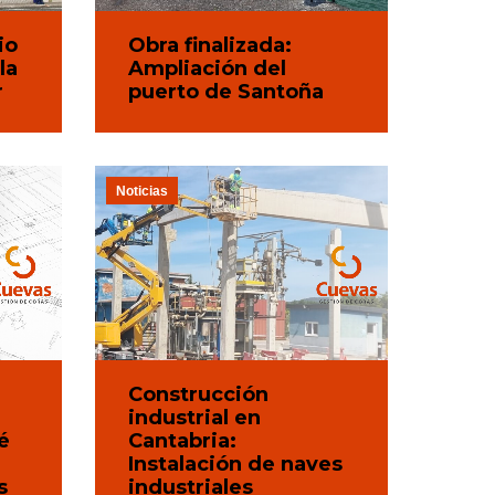
io
Obra finalizada:
la
Ampliación del
r
puerto de Santoña
Noticias
Construcción
industrial en
é
Cantabria:
Instalación de naves
s
industriales