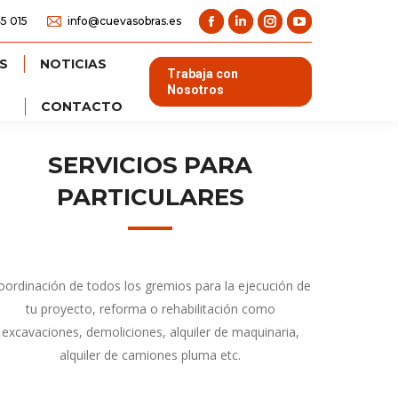
5 015
info@cuevasobras.es
Facebook
Linkedin
Instagram
YouTube
page
page
page
page
S
NOTICIAS
Trabaja con
opens
opens
opens
opens
Nosotros
CONTACTO
in
in
in
in
new
new
new
new
window
window
window
window
SERVICIOS PARA
PARTICULARES
oordinación de todos los gremios para la ejecución de
tu proyecto, reforma o rehabilitación como
excavaciones, demoliciones, alquiler de maquinaria,
alquiler de camiones pluma etc.