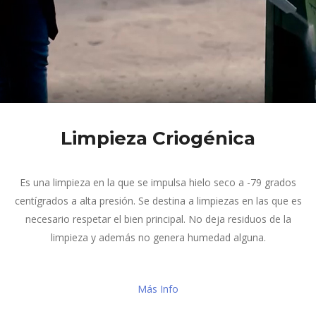
Limpieza Criogénica
Es una limpieza en la que se impulsa hielo seco a -79 grados
centígrados a alta presión. Se destina a limpiezas en las que es
necesario respetar el bien principal. No deja residuos de la
limpieza y además no genera humedad alguna.
Más Info