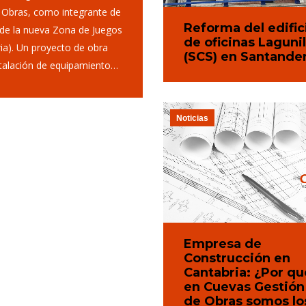
 Obras, como integrante de
Reforma del edific
de la nueva Zona de Juegos
de oficinas Lagunil
ia). Un proyecto de obra
(SCS) en Santande
stalación de equipamiento…
Noticias
Empresa de
Construcción en
Cantabria: ¿Por qu
en Cuevas Gestión
de Obras somos lo