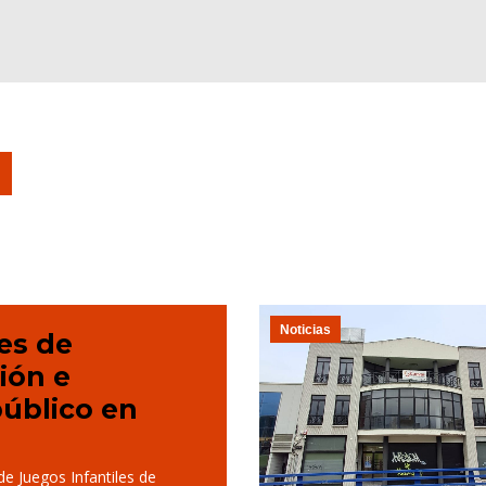
Noticias
es de
ión e
público en
e Juegos Infantiles de