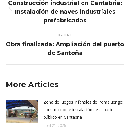
entre
Construcción industrial en Cantabria:
publicaciones
Instalación de naves industriales
Publicación
anterior:
prefabricadas
SIGUIENTE
Obra finalizada: Ampliación del puerto
Publicación
de Santoña
siguiente:
More Articles
Zona de Juegos Infantiles de Pomaluengo:
construcción e instalación de espacio
público en Cantabria
abril 21, 2026