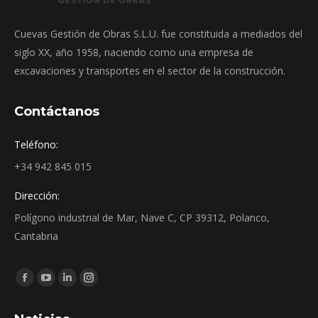
Cuevas Gestión de Obras S.L.U. fue constituida a mediados del
siglo XX, año 1958, naciendo como una empresa de
excavaciones y transportes en el sector de la construcción.
Contáctanos
Teléfono:
+34 942 845 015
Dirección:
Polígono industrial de Mar, Nave C, CP 39312, Polanco,
Cantabria
Encuéntranos en:
Facebook
YouTube
Linkedin
Instagram
page
page
page
page