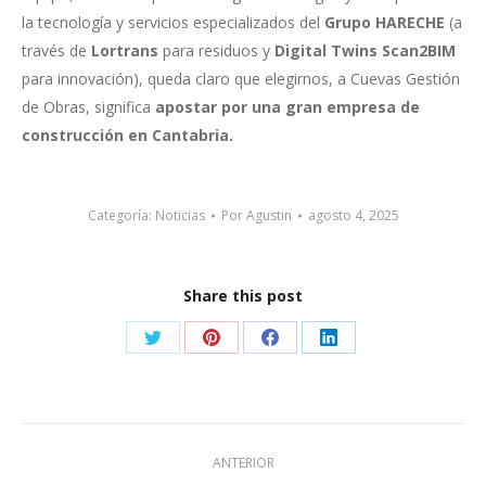
la tecnología y servicios especializados del
Grupo HARECHE
(a
través de
Lortrans
para residuos y
Digital Twins Scan2BIM
para innovación), queda claro que elegirnos, a Cuevas Gestión
de Obras, significa
apostar por una gran empresa de
construcción en Cantabria.
Categoría:
Noticias
Por
Agustin
agosto 4, 2025
Share this post
Share
Share
Share
Share
on
on
on
on
Twitter
Pinterest
Facebook
LinkedIn
Navegación
ANTERIOR