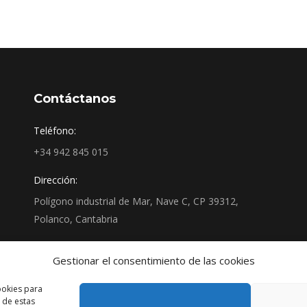
Contáctanos
Teléfono:
+34 942 845 015
Dirección:
Polígono industrial de Mar, Nave C, CP 39312,
Polanco, Cantabria
Encuéntranos en:
Gestionar el consentimiento de las cookies
Facebook
YouTube
Linkedin
Instagram
page
page
page
page
ookies para
 de estas
opens
opens
opens
opens