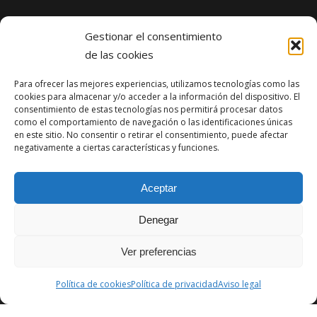
page
page
page
page
Noticias
opens
opens
opens
opens
Gestionar el consentimiento
in
in
in
in
de las cookies
Zona de Juegos Infantiles de Pomaluengo: construcción e
new
new
new
new
instalación de espacio público en Cantabria
Para ofrecer las mejores experiencias, utilizamos tecnologías como las
window
window
window
window
cookies para almacenar y/o acceder a la información del dispositivo. El
abril 21, 2026
consentimiento de estas tecnologías nos permitirá procesar datos
como el comportamiento de navegación o las identificaciones únicas
Reforma del edificio de oficinas Lagunilla (SCS) en Santander
en este sitio. No consentir o retirar el consentimiento, puede afectar
negativamente a ciertas características y funciones.
diciembre 1, 2025
Obra finalizada: Ampliación del puerto de Santoña
Aceptar
agosto 13, 2025
Denegar
Ver preferencias
Política de cookies
Política de privacidad
Aviso legal
© Cuevas Gestión de Obras 2026
Aviso Legal
|
Política de Cookies
|
Política de Privacidad