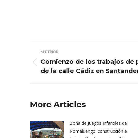
Navegación
ANTERIOR
entre
Comienzo de los trabajos de 
Publicación
publicaciones
de la calle Cádiz en Santander
anterior:
More Articles
Zona de Juegos Infantiles de
Pomaluengo: construcción e