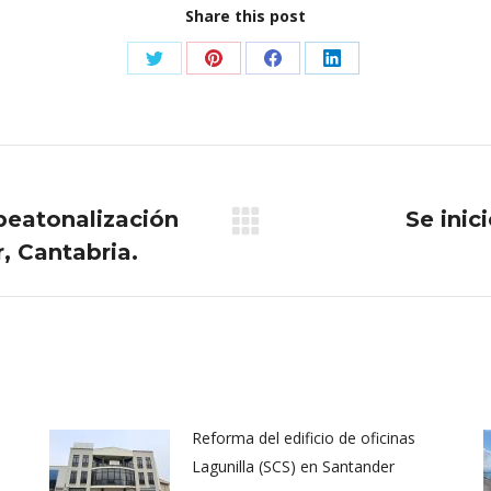
Share this post
Share
Share
Share
Share
on
on
on
on
Twitter
Pinterest
Facebook
LinkedIn
peatonalización
Se inic
Publicación
, Cantabria.
siguiente:
Reforma del edificio de oficinas
Lagunilla (SCS) en Santander