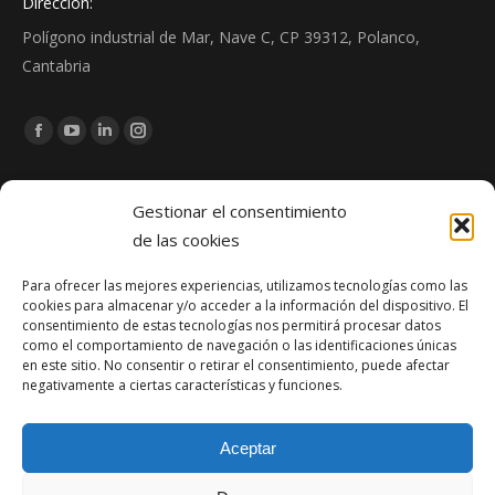
Dirección:
Polígono industrial de Mar, Nave C, CP 39312, Polanco,
Cantabria
Encuéntranos en:
Facebook
YouTube
Linkedin
Instagram
page
page
page
page
Noticias
opens
opens
opens
opens
Gestionar el consentimiento
in
in
in
in
de las cookies
Zona de Juegos Infantiles de Pomaluengo: construcción e
new
new
new
new
instalación de espacio público en Cantabria
Para ofrecer las mejores experiencias, utilizamos tecnologías como las
window
window
window
window
cookies para almacenar y/o acceder a la información del dispositivo. El
abril 21, 2026
consentimiento de estas tecnologías nos permitirá procesar datos
como el comportamiento de navegación o las identificaciones únicas
Reforma del edificio de oficinas Lagunilla (SCS) en Santander
en este sitio. No consentir o retirar el consentimiento, puede afectar
negativamente a ciertas características y funciones.
diciembre 1, 2025
Obra finalizada: Ampliación del puerto de Santoña
Aceptar
agosto 13, 2025