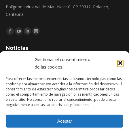
Polígono industrial de Mar, Nave C, CP 39312, Polanco,
Cantabria
Encuéntranos en:
Facebook
YouTube
Linkedin
Instagram
page
page
page
page
Noticias
opens
opens
opens
opens
in
in
in
in
Gestionar el consentimiento
Zona de Juegos Infantiles de Pomaluengo: construcción e
new
new
new
new
de las cookies
instalación de espacio público en Cantabria
window
window
window
window
abril 21, 2026
Para ofrecer las mejores experiencias, utilizamos tecnologías como las
cookies para almacenar y/o acceder a la información del dispositivo. El
consentimiento de estas tecnologías nos permitirá procesar datos
Reforma del edificio de oficinas Lagunilla (SCS) en Santander
como el comportamiento de navegación o las identificaciones únicas
diciembre 1, 2025
en este sitio. No consentir o retirar el consentimiento, puede afectar
negativamente a ciertas características y funciones.
Obra finalizada: Ampliación del puerto de Santoña
agosto 13, 2025
Aceptar