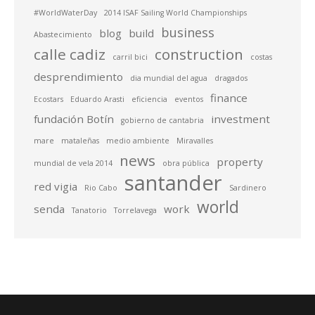
#WorldWaterDay
2014 ISAF Sailing World Championships
business
blog
build
Abastecimiento
calle cadiz
construction
carril bici
costas
desprendimiento
dia mundial del agua
dragados
finance
Ecostars
Eduardo Arasti
eficiencia
eventos
fundación Botín
investment
gobierno de cantabria
mare
mataleñas
medio ambiente
Miravalles
news
property
mundial de vela 2014
obra pública
santander
red vigia
Rio Cabo
Sardinero
world
senda
work
Tanatorio
Torrelavega