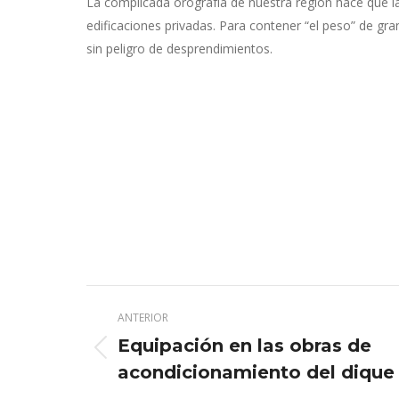
La complicada orografía de nuestra región hace que
edificaciones privadas. Para contener “el peso” de gr
sin peligro de desprendimientos.
Navegación
ANTERIOR
entre
Equipación en las obras de
Publicación
publicaciones
acondicionamiento del diqu
anterior: