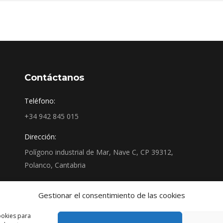
Contáctanos
Teléfono:
+34 942 845 015
Dirección:
Polígono industrial de Mar, Nave C, CP 39312,
Polanco, Cantabria
Encuéntranos en:
Gestionar el consentimiento de las cookies
Facebook
YouTube
Linkedin
Instagram
page
page
page
page
ookies para