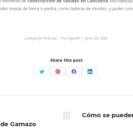
 la demanda de
construcción de taludes en Cantabria
sea habitual
andes masas de tierra o piedra, como laderas de montes, y poder cons
Categoría:
Noticias
Por
Agustin
junio 29, 2021
Share this post
Share
Share
Share
Share
on
on
on
on
Twitter
Pinterest
Facebook
LinkedIn
Cómo se pueden 
Publicación
e de Gamazo
siguiente: