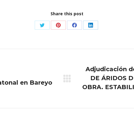
Share this post
Share
Share
Share
Share
on
on
on
on
Twitter
Pinterest
Facebook
LinkedIn
Adjudicación 
DE ÁRIDOS D
atonal en Bareyo
Publicación
OBRA. ESTABIL
siguiente: