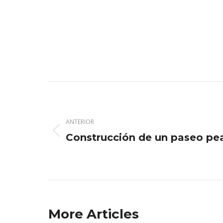
Navegación
entre
ANTERIOR
publicaciones
Construcción de un paseo pe
Publicación
anterior:
More Articles