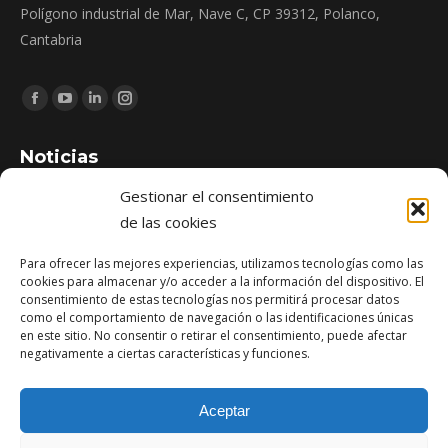
Polígono industrial de Mar, Nave C, CP 39312, Polanco,
Cantabria
Encuéntranos en:
Facebook
YouTube
Linkedin
Instagram
page
page
page
page
Noticias
opens
opens
opens
opens
in
in
in
in
Gestionar el consentimiento
Zona de Juegos Infantiles de Pomaluengo: construcción e
new
new
new
new
de las cookies
instalación de espacio público en Cantabria
window
window
window
window
abril 21, 2026
Para ofrecer las mejores experiencias, utilizamos tecnologías como las
cookies para almacenar y/o acceder a la información del dispositivo. El
consentimiento de estas tecnologías nos permitirá procesar datos
Reforma del edificio de oficinas Lagunilla (SCS) en Santander
como el comportamiento de navegación o las identificaciones únicas
diciembre 1, 2025
en este sitio. No consentir o retirar el consentimiento, puede afectar
negativamente a ciertas características y funciones.
Obra finalizada: Ampliación del puerto de Santoña
agosto 13, 2025
Aceptar