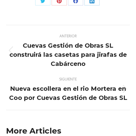
Share
Share
Share
Share
on
on
on
on
Twitter
Pinterest
Facebook
LinkedIn
Navegación
ANTERIOR
entre
Cuevas Gestión de Obras SL
publicaciones
construirá las casetas para jirafas de
Publicación
anterior:
Cabárceno
SIGUIENTE
Nueva escollera en el rio Mortera en
Publicación
Coo por Cuevas Gestión de Obras SL
siguiente:
More Articles