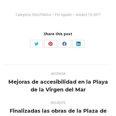
Categoría:
Obra Pública
Por
Agustin
octubre 19, 2017
Share this post
Share
Share
Share
Share
on
on
on
on
Twitter
Pinterest
Facebook
LinkedIn
Navegación
ANTERIOR
entre
Mejoras de accesibilidad en la Playa
Publicación
publicaciones
de la Virgen del Mar
anterior:
SIGUIENTE
Finalizadas las obras de la Plaza de
Publicación