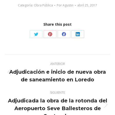
Categoría:
Obra Pública
Por
Agustin
abril 25, 2017
Share this post
Share
Share
Share
Share
on
on
on
on
Twitter
Pinterest
Facebook
LinkedIn
Navegación
ANTERIOR
entre
Adjudicación e inicio de nueva obra
Publicación
publicaciones
de saneamiento en Loredo
anterior:
SIGUIENTE
Adjudicada la obra de la rotonda del
Aeropuerto Seve Ballesteros de
Publicación
siguiente: