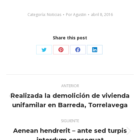
Categoría:
Noticias
Por
Agustin
abril 8, 2016
Share this post
Share
Share
Share
Share
on
on
on
on
Twitter
Pinterest
Facebook
LinkedIn
Navegación
ANTERIOR
entre
Realizada la demolición de vivienda
Publicación
publicaciones
unifamilar en Barreda, Torrelavega
anterior:
SIGUIENTE
Aenean hendrerit – ante sed turpis
Publicación
interdum consequat