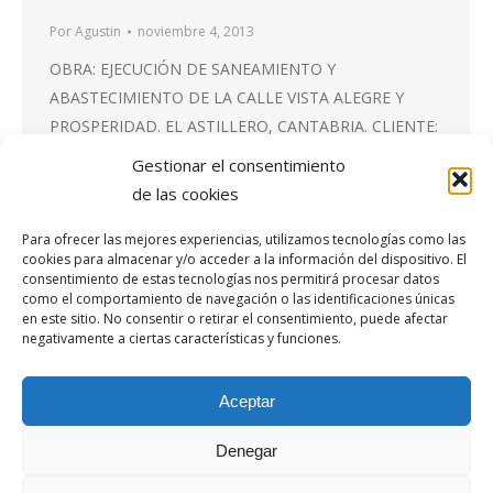
Por
Agustin
noviembre 4, 2013
OBRA: EJECUCIÓN DE SANEAMIENTO Y
ABASTECIMIENTO DE LA CALLE VISTA ALEGRE Y
PROSPERIDAD. EL ASTILLERO, CANTABRIA. CLIENTE:
AYUNTAMIENTO DE ASTILLERO Y GOBIERNO DE
Gestionar el consentimiento
CANTABRIA – CONSEJERÍA DE ECONOMÍA Y
de las cookies
HACIENDA – Dirección General de Cooperación Local
FECHA: 2001
Para ofrecer las mejores experiencias, utilizamos tecnologías como las
cookies para almacenar y/o acceder a la información del dispositivo. El
consentimiento de estas tecnologías nos permitirá procesar datos
como el comportamiento de navegación o las identificaciones únicas
en este sitio. No consentir o retirar el consentimiento, puede afectar
negativamente a ciertas características y funciones.
1
2
3
→
Aceptar
Denegar