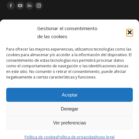
Encuéntranos en:
Facebook
YouTube
Linkedin
Instagram
page
page
page
page
Noticias
opens
opens
opens
opens
Gestionar el consentimiento
in
in
in
in
de las cookies
Zona de Juegos Infantiles de Pomaluengo: construcción e
new
new
new
new
instalación de espacio público en Cantabria
Para ofrecer las mejores experiencias, utilizamos tecnologías como las
window
window
window
window
cookies para almacenar y/o acceder a la información del dispositivo. El
abril 21, 2026
consentimiento de estas tecnologías nos permitirá procesar datos
como el comportamiento de navegación o las identificaciones únicas
Reforma del edificio de oficinas Lagunilla (SCS) en Santander
en este sitio. No consentir o retirar el consentimiento, puede afectar
negativamente a ciertas características y funciones.
diciembre 1, 2025
Obra finalizada: Ampliación del puerto de Santoña
Aceptar
agosto 13, 2025
Denegar
Ver preferencias
Política de cookies
Política de privacidad
Aviso legal