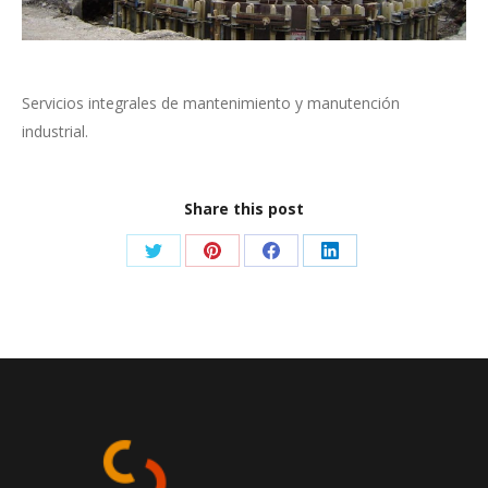
Servicios integrales de mantenimiento y manutención
industrial.
Share this post
Share
Share
Share
Share
on
on
on
on
Twitter
Pinterest
Facebook
LinkedIn