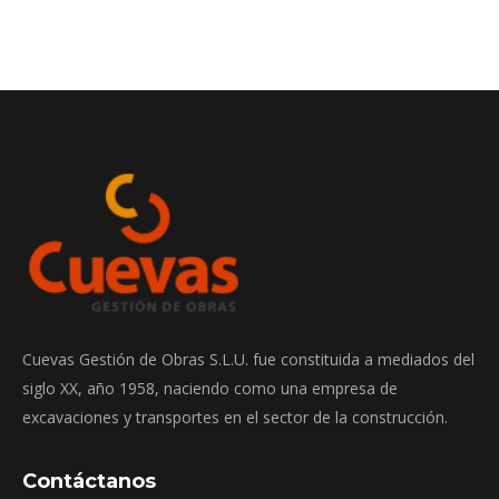
on
on
on
on
Twitter
Pinterest
Facebook
LinkedIn
Cuevas Gestión de Obras S.L.U. fue constituida a mediados del
siglo XX, año 1958, naciendo como una empresa de
excavaciones y transportes en el sector de la construcción.
Contáctanos