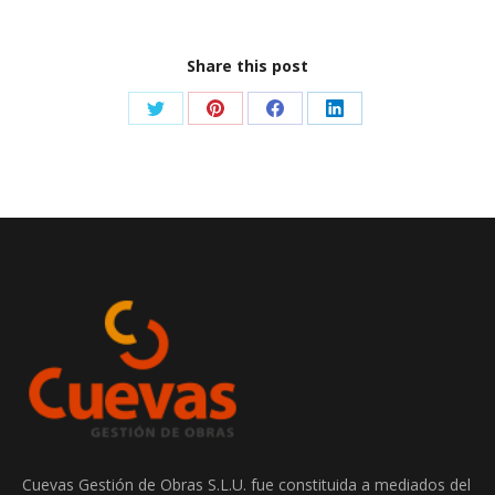
Share this post
Share
Share
Share
Share
on
on
on
on
Twitter
Pinterest
Facebook
LinkedIn
Cuevas Gestión de Obras S.L.U. fue constituida a mediados del