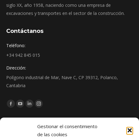
siglo XX, año 1958, naciendo como una empresa de
excavaciones y transportes en el sector de la construcción.
Contáctanos
Teléfono:
+34 942 845 015
Dirección:
Polígono industrial de Mar, Nave C, CP 39312, Polanco,
Cantabria
Encuéntranos en:
Facebook
YouTube
Linkedin
Instagram
page
page
page
page
Noticias
opens
opens
opens
opens
Gestionar el consentimiento
in
in
in
in
de las cookies
Zona de Juegos Infantiles de Pomaluengo: construcción e