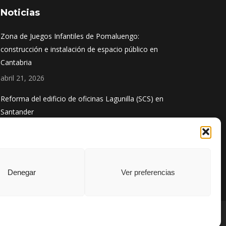
Noticias
Zona de Juegos Infantiles de Pomaluengo:
construcción e instalación de espacio público en
Cantabria
abril 21, 2026
Reforma del edificio de oficinas Lagunilla (SCS) en
Santander
diciembre 1, 2025
Obra finalizada: Ampliación del puerto de Santoña
agosto 13, 2025
Denegar
Ver preferencias
Aviso Legal
|
Política de Cookies
|
Política de Privacidad