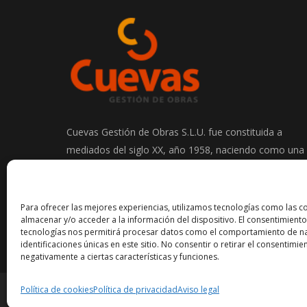
Cuevas Gestión de Obras S.L.U. fue constituida a
mediados del siglo XX, año 1958, naciendo como una
empresa de excavaciones y transportes en el sector
de la construcción.
Para ofrecer las mejores experiencias, utilizamos tecnologías como las c
almacenar y/o acceder a la información del dispositivo. El consentimiento
tecnologías nos permitirá procesar datos como el comportamiento de na
identificaciones únicas en este sitio. No consentir o retirar el consentimi
negativamente a ciertas características y funciones.
Política de cookies
Política de privacidad
Aviso legal
© Cuevas Gestión de Obras 2026