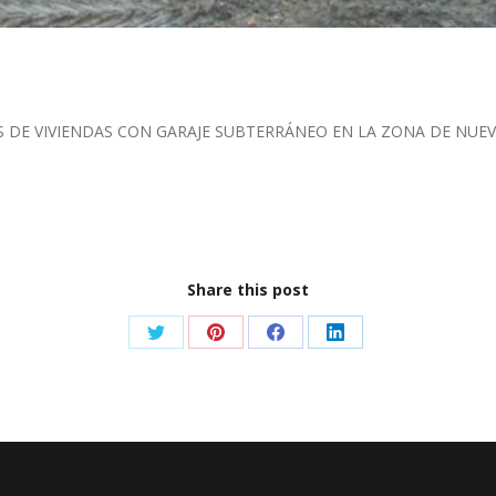
 DE VIVIENDAS CON GARAJE SUBTERRÁNEO EN LA ZONA DE NU
Share this post
Share
Share
Share
Share
on
on
on
on
Twitter
Pinterest
Facebook
LinkedIn