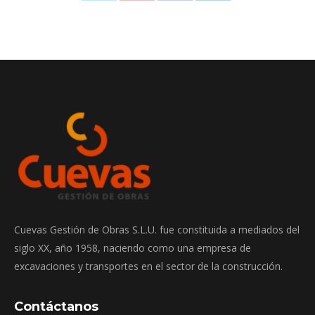
Share
Share
Share
Share
on
on
on
on
Twitter
Pinterest
Facebook
LinkedIn
Cuevas Gestión de Obras S.L.U. fue constituida a mediados del
siglo XX, año 1958, naciendo como una empresa de
excavaciones y transportes en el sector de la construcción.
Contáctanos