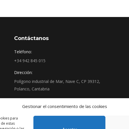
on
on
on
on
Twitter
Pinterest
Facebook
LinkedIn
Contáctanos
Teléfono:
+34 942 845 015
Dirección:
Polígono industrial de Mar, Nave C, CP 39312,
Polanco, Cantabria
Encuéntranos en:
Gestionar el consentimiento de las cookies
Facebook
YouTube
Linkedin
Instagram
page
page
page
page
ookies para
 de estas
opens
opens
opens
opens
vegación o las