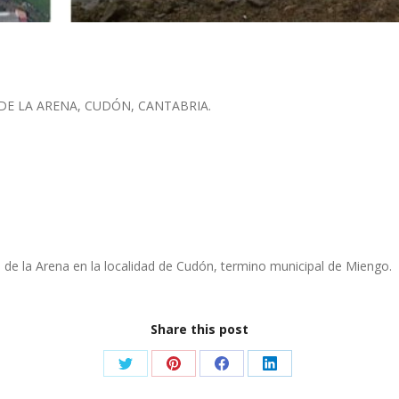
DE LA ARENA, CUDÓN, CANTABRIA.
n de la Arena en la localidad de Cudón, termino municipal de Miengo.
Share this post
Share
Share
Share
Share